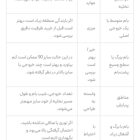
موارد
تخلیه
بام متوسط با
اگر بارندگی منطقه زیاد است، بهتر
یک خروجی
مرزی
است قبل از خرید ظرفیت دقیق
اصلی
بررسی شود.
خیر /
بام بزرگ یا
بهتر
در این حالت سایز 90 ممکن است کم
سطح وسیع
است
بیاورد و بهتر است چند خروجی یا
پشت‌بام
بررسی
سایز بالاتر در نظر گرفته شود.
شود
وابسته
تعداد خروجی، شیب بام و طول
مناطق
به
مسیر تخلیه از خود سایز مهم‌تر
پربارش
طراحی
می‌شوند.
اگر توری یا صافی نداشته باشید،
بام با برگ و
با
احتمال گرفتگی بالا می‌رود و
آشغال زیاد
احتیاط
نگهداری لازم است.