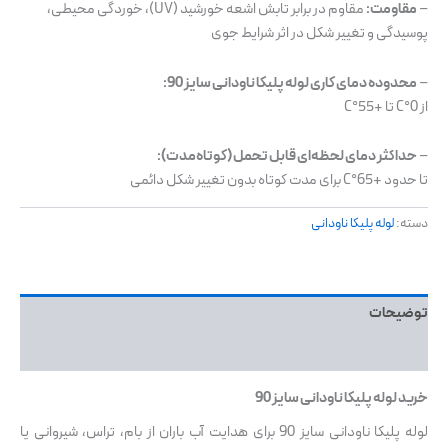
–
مقاومت:
مقاوم در برابر تابش اشعه خورشید (UV)، خوردگی محیطی،
پوسیدگی و تغییر شکل در اثر شرایط جوی
–
محدوده دمای کاری لوله پلیکا ناودانی سایز 90:
از 0°C تا +55°C
–
حداکثر دمای لحظه‌ای قابل تحمل (کوتاه‌مدت):
تا حدود +65°C برای مدت کوتاه بدون تغییر شکل دائمی
دسته:
لوله پلیکا ناودانی
توضیحات
نظرات (0)
خرید لوله پلیکا ناودانی سایز 90
لوله پلیکا ناودانی سایز 90 برای هدایت آب باران از بام، تراس، شیروانی یا