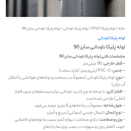
خانه
/
لوله پلیکا (PVC)
/
لوله پلیکا ناودانی
/ لوله پلیکا ناودانی سایز 90
لوله پلیکا ناودانی
لوله پلیکا ناودانی سایز 90
مشخصات فنی لوله پلیکا ناودانی سایز 90
– قطر خارجی:
90 میلی‌متر
– جنس:
PVC-U (پلی‌وینیل کلراید سخت)
– نوع:
لوله پلیکا ناودانی (معمولاً در دسته‌بندی لوله‌های هواکشی یا انتقال
آب باران)
–
فشار کاری:
با توجه به نوع کاربرد ناودانی، برای سیستم‌های بدون فشار
(ثقلی) طراحی شده است
–
طول شاخه:
معمولاً در شاخه‌های 6 متری عرضه می‌شود
–
نوع اتصال:
اتصال چسبی (سوکتی) سریع و آسان
–
وزن و ضخامت:
دارای ضخامت دیواره کمتر نسبت به لوله‌های فاضلابی
جهت کاهش وزن و سهولت در نصب روی نما و ارتفاع