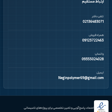
ارتباط مستقیم
تلفن دفتر
02136483071
همراه فروش
09123722463
واتساپ
09355024028
ایمیل
Neginpolymer69@gmail.com
اعتماد، پاسخ‌گویی و تامین تخصصی برای پروژه‌های تاسیساتی