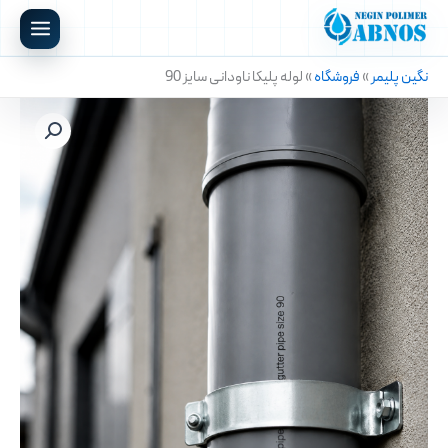
رش
ه
حتوا
نگین پلیمر
»
فروشگاه
»
لوله پلیکا ناودانی سایز 90