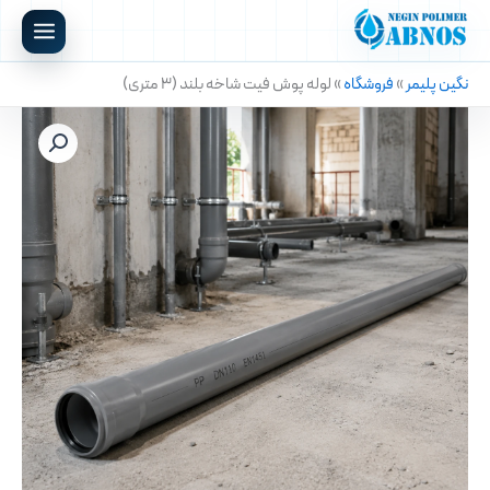
رش
ه
حتوا
نگین پلیمر
»
فروشگاه
»
لوله پوش فیت شاخه بلند (۳ متری)