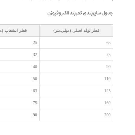
جدول سایزبندی کمربند الکتروفیوژن
قطر لوله اصلی (میلی‌متر)
قطر انشعاب (می
25
63
32
75
40
90
50
110
63
125
75
160
90
200