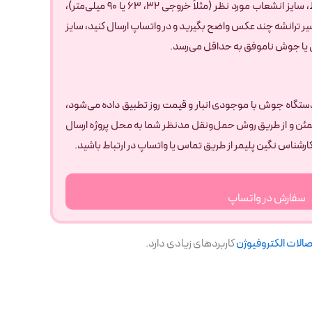
برای انتخاب دقیق کمربند الکتروفیوژن، دانستن گرید و SDR لوله پلی‌اتیلن (PE80 یا PE100)، فشار کاری مدار (مثلاً ۱۰ یا ۱۶ بار)، نوع سیال در خط، سایز انشعاب مورد نظر (مثلاً خروجی ۳۲، ۶۳ یا ۹۰ میلی‌متر)،
ر ترانشه چند عکس واضح بگیرید و در واتساپ ارسال کنید، سایز
ی یا جوش ناموفق به حداقل می‌رسد.
 و دستگاه جوش با موجودی انبار و قیمت روز تطبیق داده می‌شود،
طمئن و از طریق روش حمل‌ونقل مدنظر شما به محل پروژه ارسال
ارشناس نگین پلیمر از طریق تماس یا واتساپ در ارتباط باشید.
سفارش در واتساپ
صالات الکتروفیوژن
کاربردهای زیادی دارد.