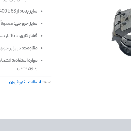
سایز بدنه:
از 63 تا 400 میلی‌متر (برای لوله اصلی)
سایز خروجی:
معمولاً از ½ تا 2 ا
فشار کاری:
تا 16 بار بسته به سایز و استاندارد تولید
مقاومت:
در برابر خوردگی، اشعه UV، ضربه، 
موارد استفاده:
انشعابا
بدون نشتی
دسته:
اتصالات الکتروفیوژن