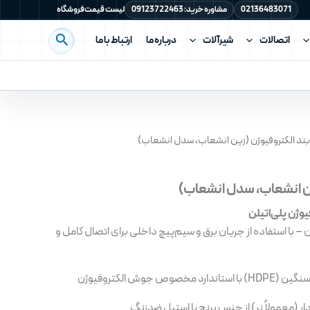
02136483071
مشاوره خرید: 09123722463
لیست قیمت
فروشگاه
اتصالات
شیرآلات
درباره ما
ارتباط با ما
جستجو
بند الکتروفیوژن (زین انشعاب، سدل انشعاب)
ین انشعاب، سدل انشعاب)
وژن پلی‌اتیلن
 – با استفاده از جریان برق و سیم‌پیچ داخلی برای اتصال کامل و
دارد مخصوص جوش الکتروفیوژن
دار (معمولاً نر) از جنس برنج یا استیل ضدزنگ