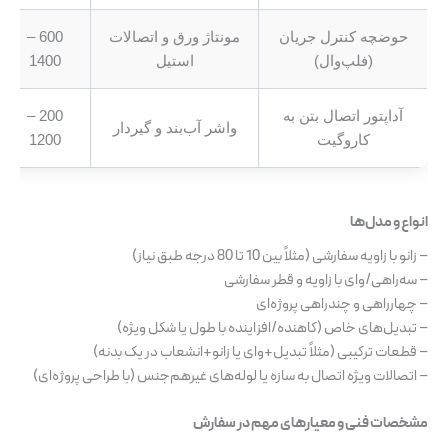
حوضچه کنترل جریان
مونتاژ ورق و اتصالات
600 –
(فلپ‌وال)
استیل
1400
آداپتور اتصال بتن به
200 –
واشر آب‌بند و گیردار
کاروگیت
1200
انواع و مدل‌ها
– زانو با زاویه سفارشی (مثلاً بین 10 تا 80 درجه طبق نیاز)
– سه‌راهی/وای با زاویه و قطر سفارشی
– چهارراهی و چندراهی پروژه‌ای
– تبدیل‌های خاص (کاهنده/افزاینده با طول یا شکل ویژه)
– قطعات ترکیبی (مثلاً تبدیل+وای یا زانو+انشعاب در یک بدنه)
– اتصالات ویژه اتصال به سازه یا لوله‌های غیرهم‌جنس (با طراحی پروژه‌ای)
مشخصات فنی و معیارهای مهم در سفارش