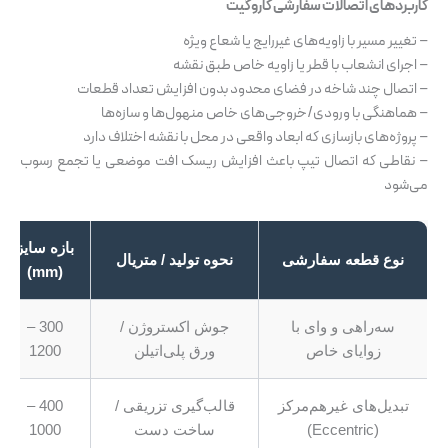
کاربردهای اتصالات سفارشی کاروگیت
– تغییر مسیر با زاویه‌های غیررایج یا شعاع ویژه
– اجرای انشعاب با قطر یا زاویه خاص طبق نقشه
– اتصال چند شاخه در فضای محدود بدون افزایش تعداد قطعات
– هماهنگی با ورودی/خروجی‌های خاص منهول‌ها و سازه‌ها
– پروژه‌های بازسازی که ابعاد واقعی در محل با نقشه اختلاف دارد
– نقاطی که اتصال تیپ باعث افزایش ریسک افت موضعی یا تجمع رسوب
می‌شود
بازه سایز
نوع قطعه سفارشی
نحوه تولید / متریال
(mm)
سه‌راهی و وای با
جوش اکستروژن /
300 –
زوایای خاص
ورق پلی‌اتیلن
1200
تبدیل‌های غیرهم‌مرکز
قالب‌گیری تزریقی /
400 –
(Eccentric)
ساخت دست
1000