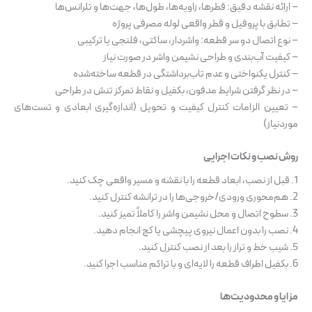
– ارائه نقشه دقیق: قطرها، زاویه‌ها، طول‌ها، جهت‌ها و تلرانس‌ها
– تطابق با پروفیل و قطر واقعی لوله مصرفی پروژه
– نوع اتصال دو سر قطعه: واشردار، ساکتی، فلنجی یا ترکیبی
– کیفیت آب‌بندی و طراحی نشیمن واشر در صورت نیاز
– کنترل یکنواختی و عدم تاب‌برداشتگی در قطعه ساخته‌شده
– در نظر گرفتن شرایط مدفون، بکفیل و نقاط تمرکز تنش در طراحی
– تعیین الزامات کنترل کیفیت و تحویل (اندازه‌گیری ابعادی و تست‌های
موردنیاز)
روش نصب و نکات اجرایی
1. قبل از نصب، ابعاد قطعه را با نقشه و مسیر واقعی چک کنید.
2. هم‌محوری ورودی/خروجی‌ها را در ترانشه کنترل کنید.
3. سطوح اتصال و محل نشیمن واشر را کاملاً تمیز کنید.
4. نصب را بدون اعمال نیروی پیچشی یا کج انجام دهید.
5. شیب خط و تراز را بعد از نصب کنترل کنید.
6. بکفیل اطراف قطعه را لایه‌ای و با تراکم مناسب اجرا کنید.
مزایا و محدودیت‌ها