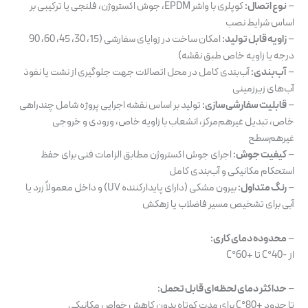
–
نوع اتصال:
کوپلری با واشر EPDM، جوش اکستروژن، فلنجی یا ترکیبی بر
اساس شرایط نصب
–
زاویه قابل تولید:
امکان ساخت در زوایای سفارشی (15، 30، 45، 60، 90
درجه یا زاویه خاص طبق نقشه)
–
آب‌بندی:
آب‌بندی کامل در محل اتصالات جهت جلوگیری از نشت یا نفوذ
آب‌های زیرزمینی
–
قابلیت سفارشی‌سازی:
تولید بر اساس نقشه اجرایی پروژه شامل چندراهی
خاص، تبدیل غیرهم‌مرکز، انشعاب با زاویه خاص، ورودی و خروجی
غیرهم‌سطح
–
کیفیت جوش:
اجرای جوش اکستروژن مطابق الزامات فنی برای حفظ
استحکام مکانیکی و آب‌بندی کامل
–
رنگ متداول:
بیرون مشکی (دارای پایدارکننده UV) و داخل معمولاً زرد یا
آبی برای تشخیص مسیر فاضلاب یا زهکش
–
محدوده دمای کاری:
از -40°C تا +60°C
–
حداکثر دمای لحظه‌ای قابل تحمل:
تا حدود +80°C برای مدت کوتاه بدون کاهش خواص مکانیکی